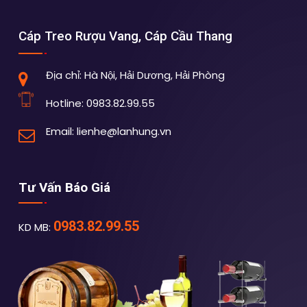
Cáp Treo Rượu Vang, Cáp Cầu Thang
Địa chỉ:
Hà Nội, Hải Dương, Hải Phòng
Hotline:
0983.82.99.55
Email:
lienhe@lanhung.vn
Tư Vấn Báo Giá
0983.82.99.55
KD MB: